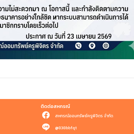
ติดต่อสหกรณ์
สหกรณ์ออมทรัพย์ครูพิจิตร จำกัด
@838bbfqt